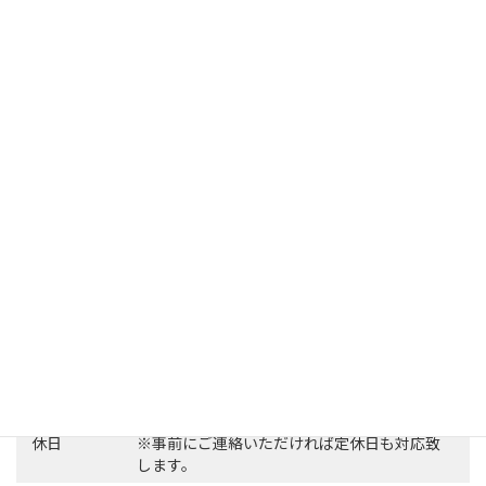
事務所名
ささのは司法書士事務所
〒665-0816
所在地
兵庫県宝塚市平井二丁目1番10号ハイツ エフ・
オー301
TEL
0797-96-0147
10：00～20：00
営業時間
※ご連絡いただければ時間外でも対応可能で
す。
火・水・祝日
休日
※事前にご連絡いただければ定休日も対応致
します。