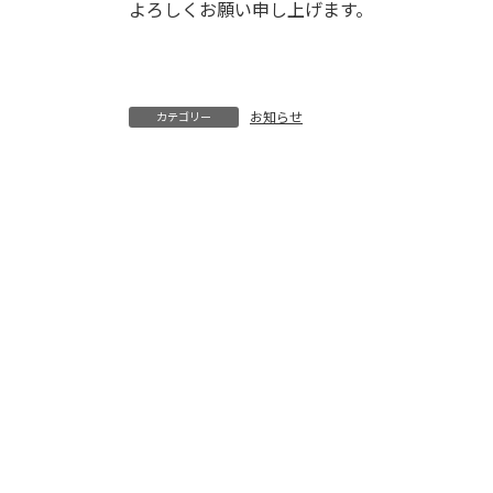
日
よろしくお願い申し上げます。
時
:
お知らせ
カテゴリー