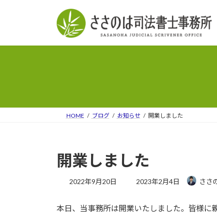
コ
ナ
ン
ビ
テ
ゲ
ン
ー
ツ
シ
へ
ョ
ス
ン
キ
に
ッ
移
プ
動
HOME
ブログ
お知らせ
開業しました
開業しました
最
2022年9月20日
2023年2月4日
ささ
終
更
本日、当事務所は開業いたしました。皆様に
新